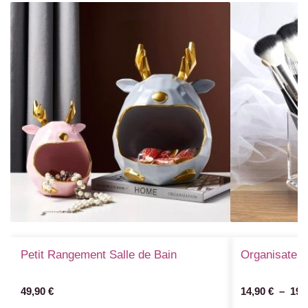
Petit Rangement Salle de Bain
Organisateur
49,90
€
14,90
€
–
19,