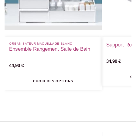
ORGANISATEUR MAQUILLAGE BLANC​
Support Rou
Ensemble Rangement Salle de Bain
34,90
€
44,90
€
CH
CHOIX DES OPTIONS