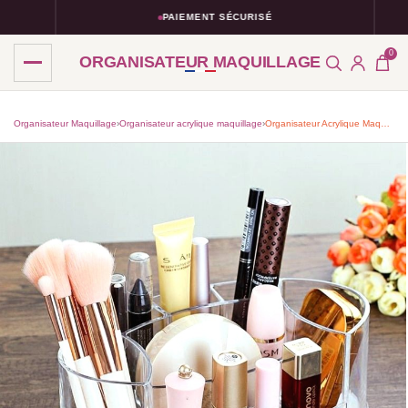
PAIEMENT SÉCURISÉ
0
ORGANISATEUR MAQUILLAGE
Organisateur Maquillage
›
Organisateur acrylique maquillage
›
Organisateur Acrylique Maquillage Clair