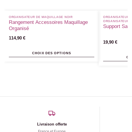
ORGANISATEUR DE MAQUILLAGE NOIR
ORGANISATEUR D
Rangement Accessoires Maquillage
ORGANISATEUR 
Support Sall
Organisé
114,90
€
19,90
€
CHOIX DES OPTIONS
CH
Livraison offerte
France et Europe