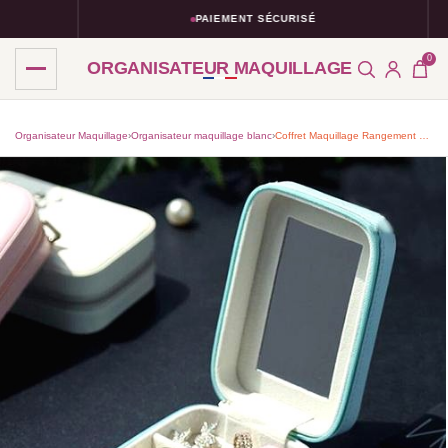
PAIEMENT SÉCURISÉ
0
ORGANISATEUR MAQUILLAGE
Organisateur Maquillage
›
Organisateur maquillage blanc​
›
Coffret Maquillage Rangement Chic